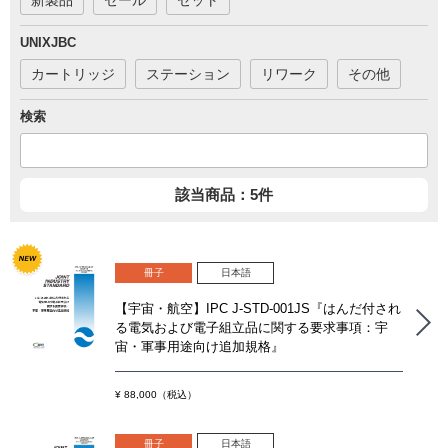
新製品
セール
セット
UNIXJBC
カートリッジ
ステーション
リワーク
その他
検索
該当商品：5件
冊子
日本語
【宇宙・航空】IPC J-STD-001JS『はんだ付され
る電気および電子組立品に関する要求事項：宇
宙・軍事用途向け追加規格』
¥ 88,000（税込）
冊子
日本語