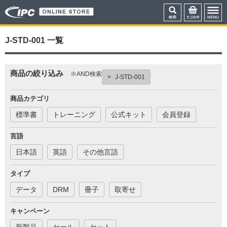
J-STD-001 一覧
商品の絞り込み
※AND検索
×
J-STD-001
商品カテゴリ
標準書
トレーニング
公式キット
会員登録
言語
日本語
英語
その他言語
タイプ
データ
DRM
冊子
取寄せ
キャンペーン