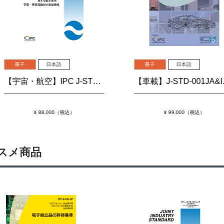
冊子
日本語
冊子
日本語
【宇宙・航空】IPC J-STD-001JS『はんだ付される電気および電子組立品に関する要求事項：宇宙・軍事用途向け追加規格』
【車載】J-STD-001JA&IPC-A-610JA「はんだ付される電子組立品の要求事項」および「電子組立品の許容基準」
¥ 88,000（税込）
¥ 99,000（税込）
スメ商品