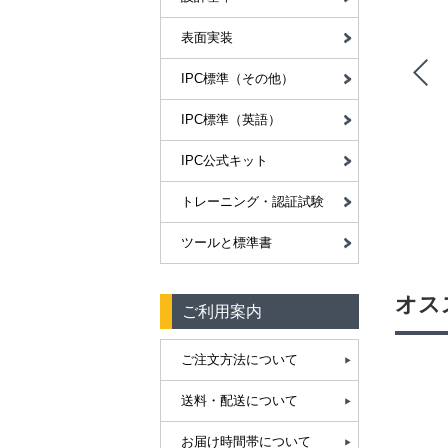
表面実装
IPC標準（その他）
IPC標準（英語）
日本語
冊子
日本語
IPC公式キット
【車載】IPC-6012FA『リジッドプリント板の認定および性能仕様：車載用途向け追加規格』
IPC-4552B『プリント基板用無電解ニッケル/置換金（ENIG）めっきの性能仕様』
トレーニング・認証試験
,500（税込）
¥ 71,500（税込）
ツールと標準書
オス
ご利用案内
ご注文方法について
送料・配送について
お届け時間帯について