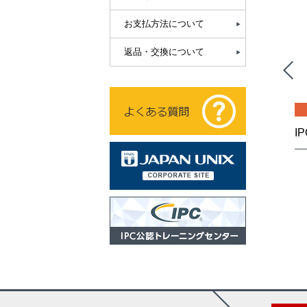
お支払方法について
返品・交換について
日本語
冊子
日本語
IPC-7530B『量産はんだ付プロセス（リフローおよびウェーブ） のための温度プロファイルガイドライン』
IPC-A-600M『プリント基板の受け入れ』
,500（税込）
¥ 121,000（税込）