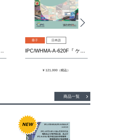
冊子
日本語
冊子
日本語
IPC/WHMA-A-620F『 ケーブルおよびワイヤーハーネス組立品の要求事項および許容基準』
¥ 121,000（税込）
¥ 60,500（税込
商品一覧