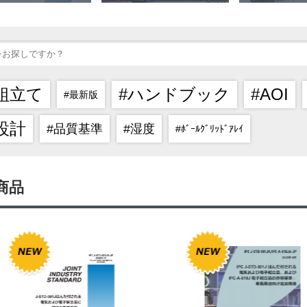
組立て
#ハンドブック
#AOI
#最新版
設計
#品質基準
#湿度
#ﾎﾞｰﾙｸﾞﾘｯﾄﾞｱﾚｲ
商品