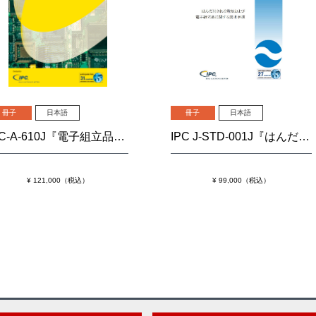
冊子
日本語
冊子
日本語
IPC J-STD-001J『はんだ付される電気および電子組立品に関する要求事項』
IPC-A-610J『電子組立品の許容基準』
¥ 99,000（税込）
¥ 121,000（税込）