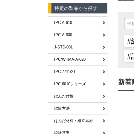
特定の製品から探す
IPC-A-610
IPC-A-600
#
J-STD-001
#
IPC/WHMA-A-620
IPC 7711/21
新着
IPC-6010シリーズ
はんだ付性
試験方法
はんだ材料・組立素材
設計基準