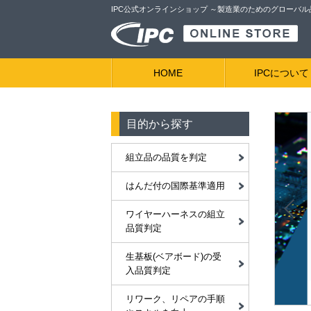
IPC公式オンラインショップ ～製造業のためのグローバ
HOME
IPCについて
目的から探す
組立品の品質を判定
はんだ付の国際基準適用
ワイヤーハーネスの組立
品質判定
生基板(ベアボード)の受
入品質判定
リワーク、リペアの手順