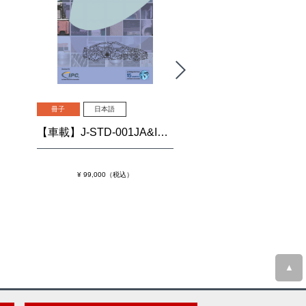
冊子
日本語
冊子
日本語
【車載】J-STD-001JA&IPC-A-610JA「はんだ付される電子組立品の要求事項」および「電子組立品の許容基準」
¥ 93,500（税込
¥ 99,000（税込）
▲