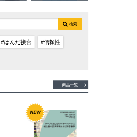
検索
#はんだ接合
#信頼性
商品一覧