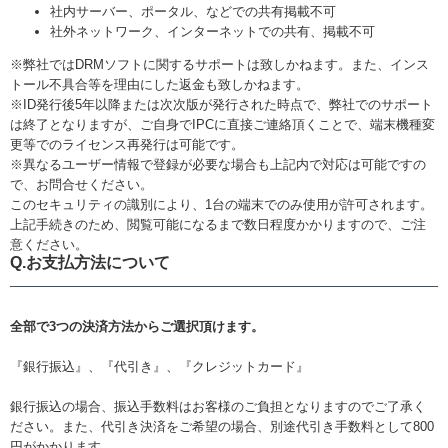
社内サーバー、ポータル、などでの共有掲載不可
社外ネットワーク、インターネットでの共有、掲載不可
※弊社ではDRMソフトに関するサポートは致しかねます。また、インス
トール不具合等を理由にした返金も致しかねます。
※ID発行後5年以降または
次次版が発行された時点で、
弊社でのサポート
は終了となりますが、ご自身でIPC
に直接ご連絡頂くことで、端末機種変
更等でのライセンス再発行は可能です。
※異なるユーザー情報で登録が必要な場合も上記内で対応は可能ですの
で、お問合せください。
このセキュリティの識別により、1台の端末でのみ使用が許可されます。
上記手続きのため、閲覧可能になるまで数日程度かかりますので、ご注
意ください。
Q.お支払方法について
全部で3つの決済方法からご選択頂けます。
『銀行振込』、『代引き』、『クレジットカード』
銀行振込の場合、振込手数料はお客様のご負担となりますのでご了承く
ださい。また、代引き決済をご希望の場合、別途代引き手数料として800
円がかかります。