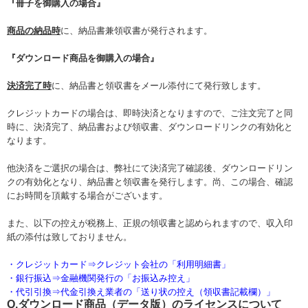
『冊子を御購入の場合』
商品の納品時
に、納品書兼領収書が発行されます。
『ダウンロード商品を御購入の場合』
決済完了時
に、納品書と領収書をメール添付にて発行致します。
クレジットカードの場合は、即時決済となりますので、ご注文完了と同
時に、決済完了、納品書および領収書、ダウンロードリンクの有効化と
なります。
他決済をご選択の場合は、弊社にて決済完了確認後、ダウンロードリン
クの有効化となり、納品書と領収書を発行します。尚、この場合、確認
にお時間を頂戴する場合がございます。
また、以下の控えが税務上、正規の領収書と認められますので、
収入印
紙の添付は致しておりません。
・クレジットカード⇒クレジット会社の「利用明細書」
・銀行振込⇒金融機関発行の「お振込み控え」
・代引引換⇒代金引換え業者の「送り状の控え（領収書記載欄）」
Q.ダウンロード商品（データ版）のライセンスについて