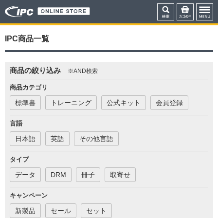
IPC商品一覧
商品の絞り込み
※AND検索
商品カテゴリ
標準書
トレーニング
公式キット
会員登録
言語
日本語
英語
その他言語
タイプ
データ
DRM
冊子
取寄せ
キャンペーン
新製品
セール
セット