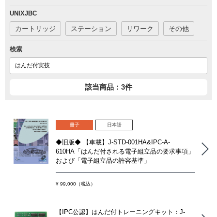
UNIXJBC
カートリッジ
ステーション
リワーク
その他
検索
該当商品：3件
冊子
日本語
◆旧版◆ 【車載】J-STD-001HA&IPC-A-
610HA「はんだ付される電子組立品の要求事項」
および「電子組立品の許容基準」
¥ 99,000（税込）
【IPC公認】はんだ付トレーニングキット：J-