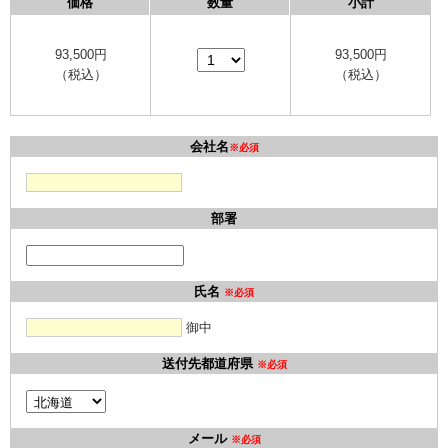
価格
数量
小計
93,500
円
93,500
円
（税込）
（税込）
会社名
※必須
部署
氏名
※必須
御中
送付先都道府県
※必須
メール
※必須