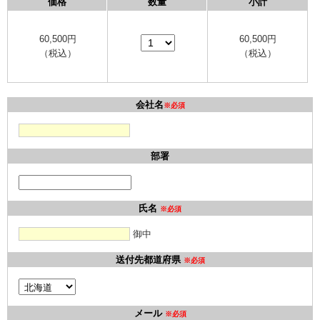
価格
数量
小計
60,500
円
60,500
円
（税込）
（税込）
会社名
※必須
部署
氏名
※必須
御中
送付先都道府県
※必須
メール
※必須