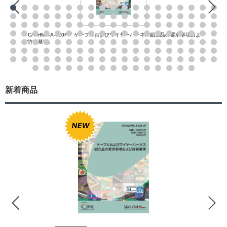
IPC/WHMA-A-620F『 ケーブルおよびワイヤーハーネス組立品の要求事項およ
び許容基準』
新着商品