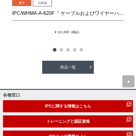
冊子
日本語
IPC/WHMA-A-620F『 ケーブルおよびワイヤーハーネス組立品の要求事項および許容基準』
¥ 121,000（税込）
商品一覧
▲
各種窓口
IPCに関する情報はこちら
トレーニングと認証資格