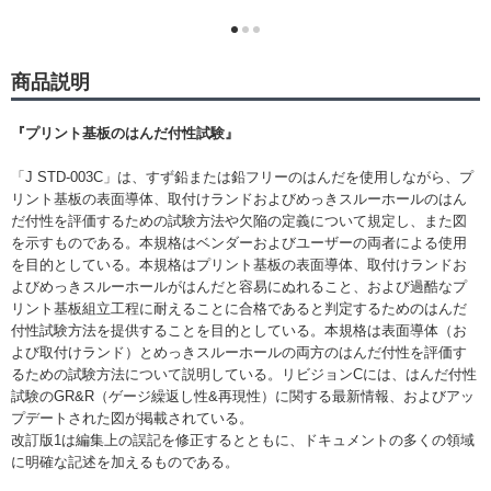
商品説明
『プリント基板のはんだ付性試験』
「J STD-003C」は、すず鉛または鉛フリーのはんだを使用しながら、プ
リント基板の表面導体、取付けランドおよびめっきスルーホールのはん
だ付性を評価するための試験方法や欠陥の定義について規定し、また図
を示すものである。本規格はベンダーおよびユーザーの両者による使用
を目的としている。本規格はプリント基板の表面導体、取付けランドお
よびめっきスルーホールがはんだと容易にぬれること、および過酷なプ
リント基板組立工程に耐えることに合格であると判定するためのはんだ
付性試験方法を提供することを目的としている。本規格は表面導体（お
よび取付けランド）とめっきスルーホールの両方のはんだ付性を評価す
るための試験方法について説明している。リビジョンCには、はんだ付性
試験のGR&R（ゲージ繰返し性&再現性）に関する最新情報、およびアッ
プデートされた図が掲載されている。
改訂版1は編集上の誤記を修正するとともに、ドキュメントの多くの領域
に明確な記述を加えるものである。