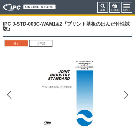
IPC J-STD-003C-WAM1&2『プリント基板のはんだ付性試
験』
冊子
日本語