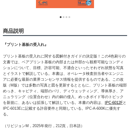
商品説明
『プリント基板の受入れ』
プリント基板の受入れに関する図解付きガイドの決定版！この4色刷りの
文書では、ベアプリント基板の内部または外部から観察可能なコンディ
ションについて、目標、許容可能、不適合といったそれぞれ状態を写真
とイラストで解説している。本書は、オペレータ検査担当者やエンジニ
アに必要な最新の業界コンセンサス情報を提供するものである。この改
版（M版）では多数の写真と図を更新するとともに、プリント基板の端部
めっき、キャビティ、端部のバリ、ディウェッティング、導体厚さ、ア
ニュラリング（位置合わせ）内の銅の侵入、めっきボイド等のトピック
を新規に、あるいは拡張して解説している。本書の内容は、
IPC-6012F
と
IPC-6013Eに記載する許容要件と同期している。IPC-A-600Kに優先す
る。
（リビジョンM，2025年発行，212頁，日本語）