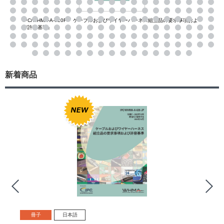
IPC/WHMA-A-620F『 ケーブルおよびワイヤーハーネス組立品の要求事項およ
び許容基準』
新着商品
冊子
日本語