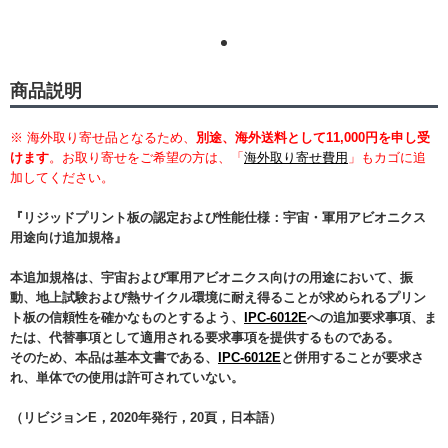
商品説明
※ 海外取り寄せ品となるため、
別途、海外送料として11,000円を申し受
けます
。お取り寄せをご希望の方は、「
海外取り寄せ費用
」もカゴに追
加してください。
『リジッドプリント板の認定および性能仕様：宇宙・軍用アビオニクス
用途向け追加規格』
本追加規格は、宇宙および軍用アビオニクス向けの用途において、振
動、地上試験および熱サイクル環境に耐え得ることが求められるプリン
ト板の信頼性を確かなものとするよう、
IPC-6012E
への追加要求事項、ま
たは、代替事項として適用される要求事項を提供するものである。
そのため、本品は基本文書である、
IPC-6012E
と併用することが要求さ
れ、単体での使用は許可されていない。
（リビジョンE，2020年発行，20頁，日本語）