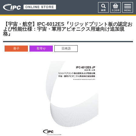
【宇宙・航空】IPC-6012ES『リジッドプリント板の認定お
よび性能仕様：宇宙・軍用アビオニクス用途向け追加規
格』
冊子
取寄せ
日本語