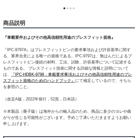
商品説明
『車載要件およびその他高信頼性用途のプレスフィット規格』
『IPC-9797A』はプレスフィットピンの要求事項および許容基準に関す
る、業界合意による唯一の規格である。IPC-9797は、無はんだによるプ
レスフィットピン接続の材料、工法、試験、許容基準について記述する
ものである。 プレスフィット技術に関する詳細な情報と説明について
は、
『IPC-HDBK-9798：車載要求事項およびその他高信頼性用途のプレ
スフィット規格のためのハンドブック』
にて補足しているので、そちら
を参照のこと。
（改定A版，2022年発行，52頁，日本語）
※本製品（冊子版）は海外からの輸入品のため、商品に多少のヨレや曲
がりが生じる可能性がございます。予めご了承いただきますようお願い
申し上げます。