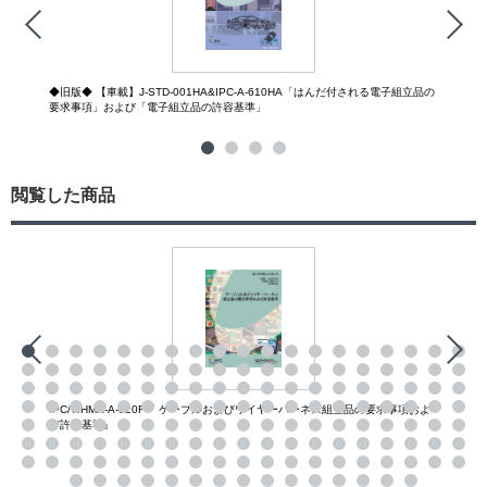
◆旧版◆ 【車載】J-STD-001HA&IPC-A-610HA「はんだ付される電子組立品の
要求事項」および「電子組立品の許容基準」
閲覧した商品
IPC/WHMA-A-620F『 ケーブルおよびワイヤーハーネス組立品の要求事項およ
び許容基準』