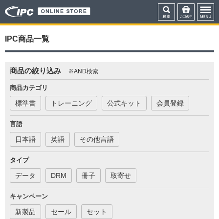
IPC商品一覧
商品の絞り込み
※AND検索
商品カテゴリ
標準書
トレーニング
公式キット
会員登録
言語
日本語
英語
その他言語
タイプ
データ
DRM
冊子
取寄せ
キャンペーン
新製品
セール
セット