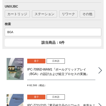
UNIXJBC
カートリッジ
ステーション
リワーク
その他
検索
該当商品：6件
冊子
日本語
IPC-7095D-WAM1『ボールグリッドアレイ
（BGA）の設計および組立プロセスの実施』
¥ 82,500（税込）
冊子
日本語
IPC-7711/21D『電子組立品のリワーク、改造およ