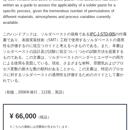
written as a guide to assess the applicability of a solder paste for a
specific process, given the tremendous number of permutations of
different materials, atmospheres and process variables currently
available.
このハンドブックは、ソルダペーストの規格である
IPC-J-STD-005
の付属
書であり、表面実装技術（SMT）工程で使用するソルダペーストの適用
性を評価するのに役立つガイドと考えるべきものである。また、本書は
ソルダペーストの設計及び試験に役立ついくつかの試験方法を提案する
ものである。この文書は、ソルダペーストのベンダーとユーザーの両方
による使用を意図している。現在、さまざまな材料、雰囲気およびプロ
セス変数の膨大な数の順列があることから、この文書は、特定のプロセ
スに対するソルダペーストの適用性を評価するためのガイドとして書か
れている。
（初版，2006年発行，113頁，英語）
¥ 66,000
（税込）
※こちらの価格には消費税が含まれています。