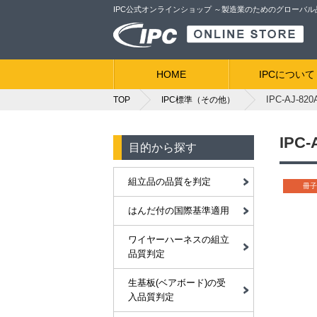
IPC公式オンラインショップ ～製造業のためのグローバ
HOME
IPCについて
IPC-AJ
TOP
IPC標準（その他）
IP
目的から探す
組立品の品質を判定
冊子
はんだ付の国際基準適用
ワイヤーハーネスの組立
品質判定
生基板(ベアボード)の受
入品質判定