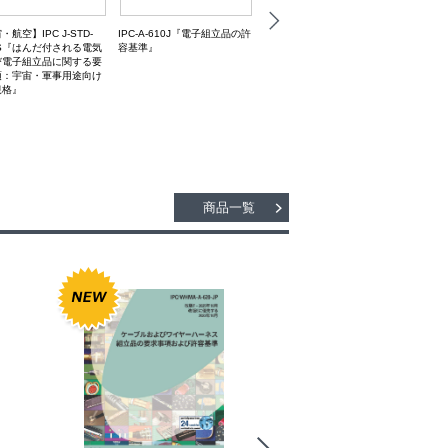
IPC J-STD-001J『はんだ付さ
IPC-A-610J『電子組立品の許
航空】IPC J-STD-
【車載】J-
れる電気および電子組立品に
容基準』
JS『はんだ付される電気
A-61
関する要求事項』
び電子組立品に関する要
子組立
項：宇宙・軍事用途向け
「電子
規格』
商品一覧