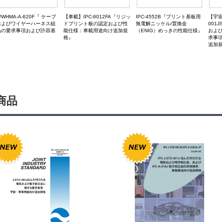
C/WHMA-A-620F『 ケーブ
【車載】IPC-6012FA『リジッ
【宇宙・
IPC-4552B『プリント基板用
およびワイヤーハーネス組
ドプリント板の認定および性
001
無電解ニッケル/置換金
品の要求事項および許容基
能仕様：車載用途向け追加規
およ
（ENIG）めっきの性能仕様』
』
格』
求事
追加
商品