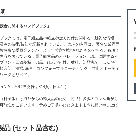
説明
接合に関するハンドブック』
ブックには、電子組立品の組立やはんだ付に関する一般的な情報
済みの技術/技法が記載されている。これらの内容は、著名な業界専
験豊富な委員会メンバーよって策定/検討されたものである。各項で
内容を扱っている：電子組立品のオペレーション、設計に関する考
プリント回路基板、部品、はんだ付性、材料、部品実装、はんだ付
接合部、清掃/洗浄、コンフォーマルコーティング、封止とポッティ
ワークとリペア。
ョンA，2012年発行，314頁，日本語）
（冊子版）は海外からの輸入品のため、商品に多少のヨレや曲がり
可能性がございます。予めご了承いただきますようお願い申し上げ
製品 (セット品含む)