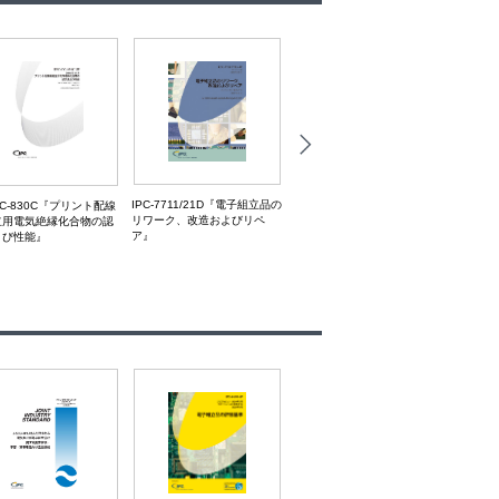
IPC-7711/21D『電子組立品の
-CC-830C『プリント配線
IPC-A
［英語版］IPC-AJ-820A:
リワーク、改造およびリペ
立用電気絶縁化合物の認
容基準
Assembly & Joining
ア』
よび性能』
Handbook