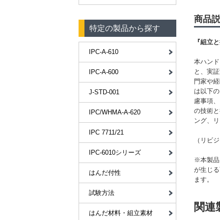
商品
特定の製品から探す
『組立と
IPC-A-610
本ハンド
と、実証
IPC-A-600
門家や経
は以下の
J-STD-001
慮事項、
の技術と
IPC/WHMA-A-620
ング、リ
IPC 7711/21
（リビジ
IPC-6010シリーズ
※本製品
が生じる
はんだ付性
ます。
試験方法
関連
はんだ材料・組立素材