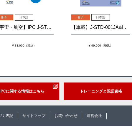
冊子
日本語
冊子
日本語
【宇宙・航空】IPC J-STD-001JS『はんだ付される電気および電子組立品に関する要求事項：宇宙・軍事用途向け追加規格』
【車載】J-STD-001JA&IPC-A-610JA「はんだ付される電子組立品の要求事項」および「電子組立品の許容基準」
¥ 88,000（税込）
¥ 99,000（税込）
IPCに関する情報はこちら
トレーニングと認証資格
づく表記
サイトマップ
お問い合わせ
運営会社