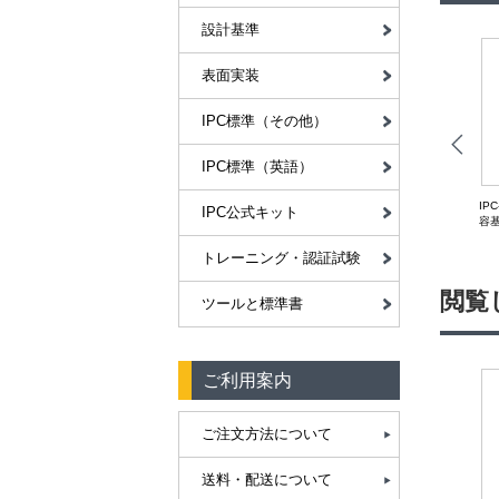
設計基準
表面実装
IPC標準（その他）
IPC標準（英語）
IPC-7711/21D『電子組立品の
PC-CC-830C『プリント配線
IP
［英語版］IPC-AJ-820A:
IPC公式キット
リワーク、改造およびリペ
板組立用電気絶縁化合物の認
容
Assembly & Joining
ア』
定および性能』
Handbook
トレーニング・認証試験
閲覧
ツールと標準書
ご利用案内
ご注文方法について
送料・配送について
CircuitMedic］サーキットフ
［CircuitMedic］サーキットフ
［CircuitMedic］サーキットフ