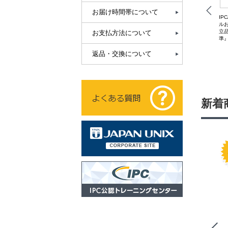
レーム - 表面実装用パッド・
レーム - ゴールド・コンタク
レーム - ランド・パック
ック（#525-2401-1）
ト（#525-2901-3）
（#525-2601-1）
お届け時間帯について
IP
ル
立
お支払方法について
準
返品・交換について
新着