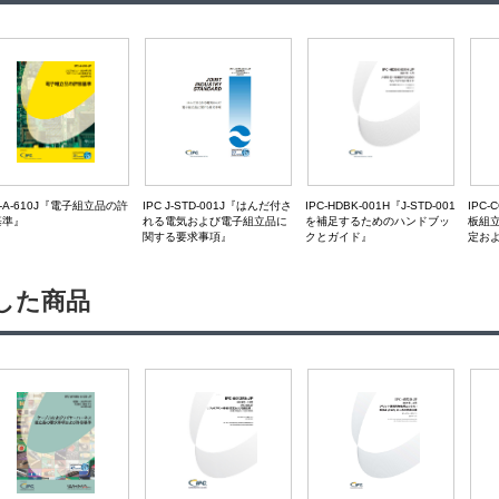
IPC
IPC J-STD-001J『はんだ付さ
C-A-610J『電子組立品の許
IPC-HDBK-001H『J-STD-001
板組
れる電気および電子組立品に
基準』
を補足するためのハンドブッ
定お
関する要求事項』
クとガイド』
した商品