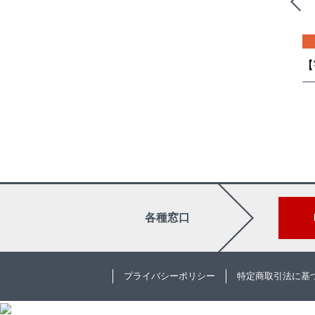
日本語
冊子
日本語
【車載】IPC-6012FA『リジッドプリント板の認定および性能仕様：車載用途向け追加規格』
IPC-4552B『プリント基板用無電解ニッケル/置換金（ENIG）めっきの性能仕様』
,500（税込）
¥ 71,500（税込）
各種窓口
プライバシーポリシー
特定商取引法に基