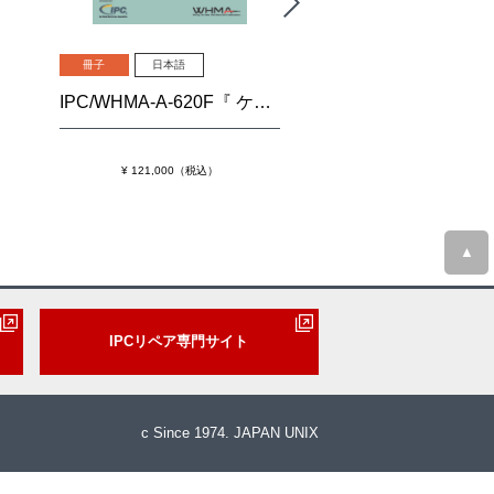
冊子
日本語
冊子
日本語
IPC/WHMA-A-620F『 ケーブルおよびワイヤーハーネス組立品の要求事項および許容基準』
¥ 121,000（税込）
¥ 60,500（税込
▲
IPCリペア専門サイト
c Since 1974. JAPAN UNIX