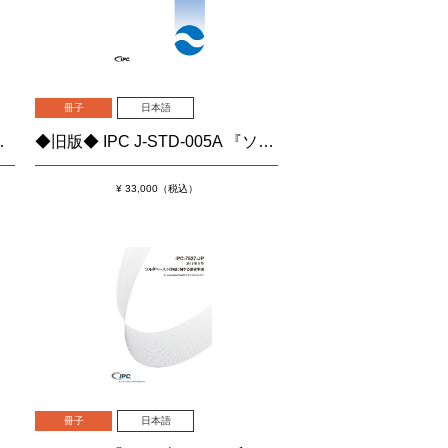
冊子
日本語
◆旧版◆ IPC J-STD-005A 『ソルダペーストに関する要求事項』
クスに関する要求事項』
¥ 33,000（税込）
冊子
日本語