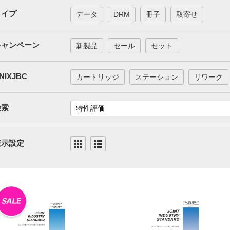
タイプ
データ
DRM
冊子
取寄せ
キャンペーン
新製品
セール
セット
NIXJBC
カートリッジ
ステーション
リワーク
検索
表示設定