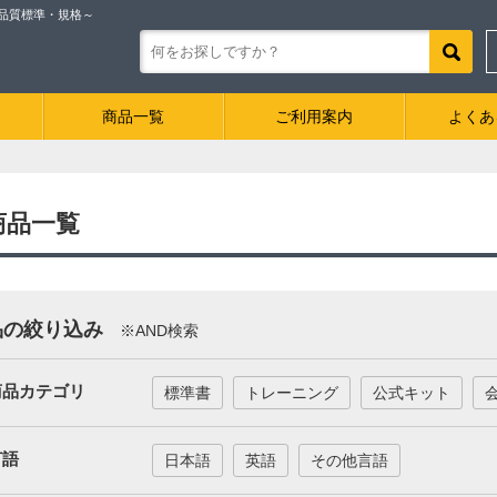
ル品質標準・規格～
商品一覧
ご利用案内
よくあ
C商品一覧
品の絞り込み
※AND検索
商品カテゴリ
標準書
トレーニング
公式キット
言語
日本語
英語
その他言語