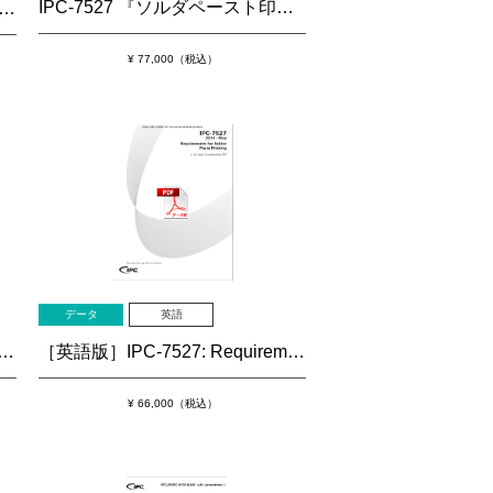
IPC-7527 『ソルダペースト印刷に関する要求事項』
C/JEDEC J-STD-020E『非密閉型表面実装部品に関する吸湿/リフロー耐性の分類』
¥ 77,000（税込）
データ
英語
［英語版］IPC-7527: Requirements for Solder Paste Printing
C-B-52試験用組立品を用いた、電気化学的性能評価のための材料・工程の特性評価/認定試験の方法』
¥ 66,000（税込）