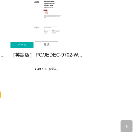
データ
英語
igh Temperature Printed Board Flatness Guideline
［英語版］IPC/JEDEC-9702-WAM1: Monotonic Bend Characterization of Board-Level Interconnects
¥ 49,500（税込）
▲