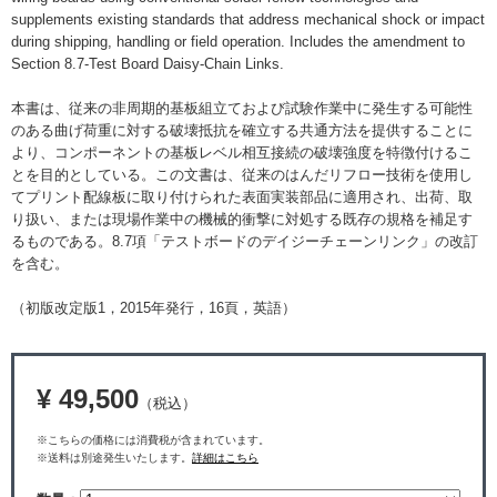
supplements existing standards that address mechanical shock or impact
during shipping, handling or field operation. Includes the amendment to
Section 8.7-Test Board Daisy-Chain Links.
本書は、従来の非周期的基板組立ておよび試験作業中に発生する可能性
のある曲げ荷重に対する破壊抵抗を確立する共通方法を提供することに
より、コンポーネントの基板レベル相互接続の破壊強度を特徴付けるこ
とを目的としている。この文書は、従来のはんだリフロー技術を使用し
てプリント配線板に取り付けられた表面実装部品に適用され、出荷、取
り扱い、または現場作業中の機械的衝撃に対処する既存の規格を補足す
るものである。8.7項「テストボードのデイジーチェーンリンク」の改訂
を含む。
（初版改定版1，2015年発行，16頁，英語）
¥ 49,500
（税込）
※こちらの価格には消費税が含まれています。
※送料は別途発生いたします。
詳細はこちら