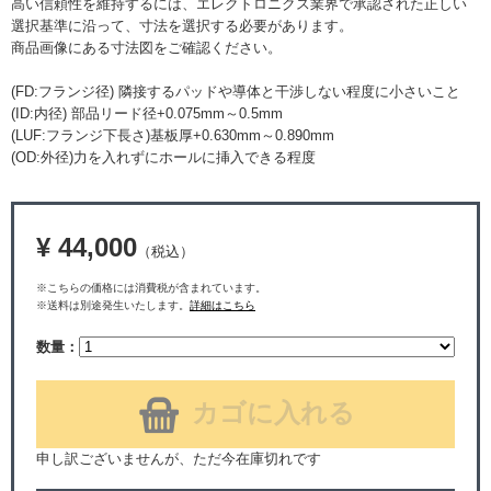
高い信頼性を維持するには、エレクトロニクス業界で承認された正しい
選択基準に沿って、寸法を選択する必要があります。
商品画像にある寸法図をご確認ください。
(FD:フランジ径) 隣接するパッドや導体と干渉しない程度に小さいこと
(ID:内径) 部品リード径+0.075mm～0.5mm
(LUF:フランジ下長さ)基板厚+0.630mm～0.890mm
(OD:外径)力を入れずにホールに挿入できる程度
¥ 44,000
（税込）
※こちらの価格には消費税が含まれています。
※送料は別途発生いたします。
詳細はこちら
数量：
カゴに入れる
申し訳ございませんが、ただ今在庫切れです