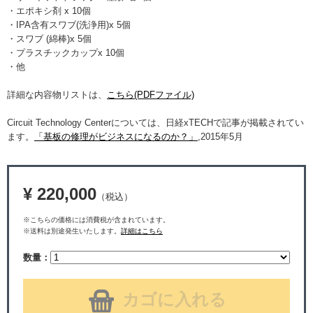
・エポキシ剤 x 10個
・IPA含有スワブ(洗浄用)x 5個
・スワブ (綿棒)x 5個
・プラスチックカップx 10個
・他
詳細な内容物リストは、
こちら(PDFファイル)
Circuit Technology Centerについては、日経xTECHで記事が掲載されてい
ます。
「基板の修理がビジネスになるのか？」
,2015年5月
¥ 220,000
（税込）
※こちらの価格には消費税が含まれています。
※送料は別途発生いたします。
詳細はこちら
数量：
カゴに入れる