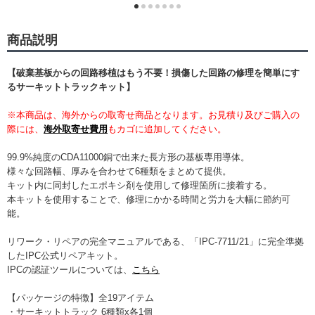
商品説明
【破棄基板からの回路移植はもう不要！損傷した回路の修理を簡単にす
るサーキットトラックキット】
※本商品は、海外からの取寄せ商品となります。お見積り及びご購入の
際には、
海外取寄せ費用
もカゴに追加してください。
99.9%純度のCDA11000銅で出来た長方形の基板専用導体。
様々な回路幅、厚みを合わせて6種類をまとめて提供。
キット内に同封したエポキシ剤を使用して修理箇所に接着する。
本キットを使用することで、修理にかかる時間と労力を大幅に節約可
能。
リワーク・リペアの完全マニュアルである、「IPC-7711/21」に完全準拠
したIPC公式リペアキット。
IPCの認証ツールについては、
こちら
【パッケージの特徴】全19アイテム
・サーキットトラック 6種類x各1個