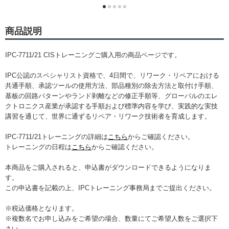
商品説明
IPC-7711/21 CISトレーニングご購入用の商品ページです。
IPC公認のスペシャリスト資格で、4日間で、リワーク・リペアにおける
共通手順、承認ツールの使用方法、部品種別の除去方法と取付け手順、
基板の回路パターンやランド剥離などの修正手順等、グローバルのエレ
クトロニクス産業が承認する手順および標準内容を学び、実践的な実技
講習を通じて、世界に通ずるリペア・リワーク技術者を育成します。
IPC-7711/21トレーニングの詳細は
こちら
からご確認ください。
トレーニングの日程は
こちら
からご確認ください。
本商品をご購入されると、申込書がダウンロードできるようになりま
す。
この申込書を記載の上、IPCトレーニング事務局までご提出ください。
※税込価格となります。
※複数名でお申し込みをご希望の場合、数量にてご希望人数をご選択下
さい。