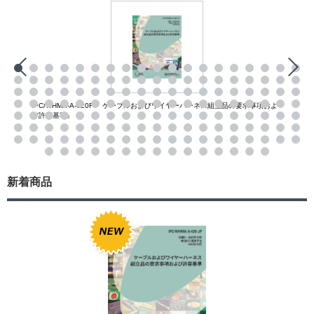
IPC/WHMA-A-620F『 ケーブルおよびワイヤーハーネス組立品の要求事項およ
び許容基準』
新着商品