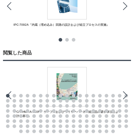
IPC-7092A『内蔵（埋め込み）回路の設計および組立プロセスの実施』
閲覧した商品
IPC/WHMA-A-620F『 ケーブルおよびワイヤーハーネス組立品の要求事項およ
び許容基準』